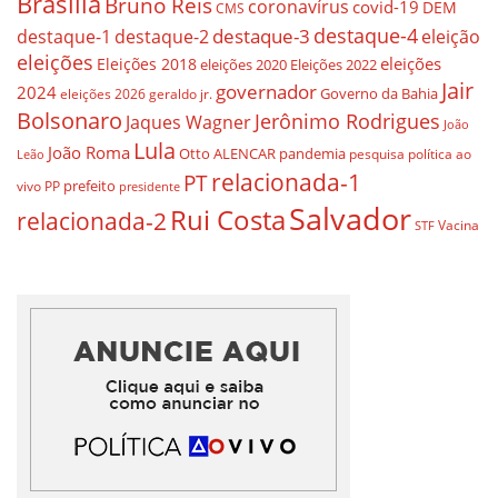
Brasilia
Bruno Reis
coronavírus
covid-19
DEM
CMS
destaque-4
destaque-3
eleição
destaque-1
destaque-2
eleições
eleições
Eleições 2018
eleições 2020
Eleições 2022
Jair
governador
2024
Governo da Bahia
geraldo jr.
eleições 2026
Bolsonaro
Jerônimo Rodrigues
Jaques Wagner
João
Lula
João Roma
Otto ALENCAR
pandemia
pesquisa
política ao
Leão
relacionada-1
PT
prefeito
vivo
PP
presidente
Salvador
Rui Costa
relacionada-2
Vacina
STF