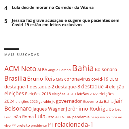
4
Lula decide morar no Corredor da Vitória
5
Jéssica faz grave acusação e sugere que pacientes sem
Covid-19 estão em leitos exclusivos
MAIS BUSCADAS
Bahia
ACM Neto
Bolsonaro
ALBA
Angelo Coronel
Brasilia
Bruno Reis
coronavírus
covid-19
DEM
CMS
destaque-4
destaque-3
eleição
destaque-1
destaque-2
eleições
eleições
Eleições 2018
eleições 2020
Eleições 2022
Jair
governador
2024
Governo da Bahia
geraldo jr.
eleições 2026
Bolsonaro
Jerônimo Rodrigues
Jaques Wagner
João
Lula
João Roma
Otto ALENCAR
pandemia
pesquisa
política ao
Leão
relacionada-1
PT
prefeito
vivo
PP
presidente