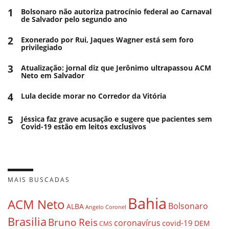
1
Bolsonaro não autoriza patrocínio federal ao Carnaval
de Salvador pelo segundo ano
2
Exonerado por Rui, Jaques Wagner está sem foro
privilegiado
3
Atualização: jornal diz que Jerônimo ultrapassou ACM
Neto em Salvador
4
Lula decide morar no Corredor da Vitória
5
Jéssica faz grave acusação e sugere que pacientes sem
Covid-19 estão em leitos exclusivos
MAIS BUSCADAS
Bahia
ACM Neto
Bolsonaro
ALBA
Angelo Coronel
Brasilia
Bruno Reis
coronavírus
covid-19
DEM
CMS