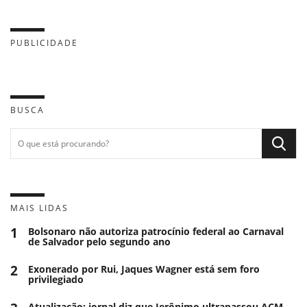
PUBLICIDADE
BUSCA
MAIS LIDAS
1
Bolsonaro não autoriza patrocínio federal ao Carnaval
de Salvador pelo segundo ano
2
Exonerado por Rui, Jaques Wagner está sem foro
privilegiado
Atualização: jornal diz que Jerônimo ultrapassou ACM