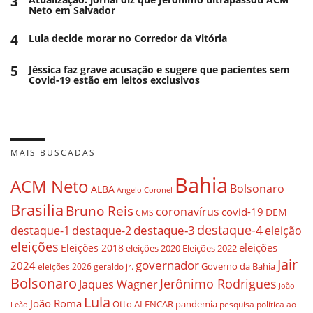
3
Neto em Salvador
4
Lula decide morar no Corredor da Vitória
5
Jéssica faz grave acusação e sugere que pacientes sem
Covid-19 estão em leitos exclusivos
MAIS BUSCADAS
Bahia
ACM Neto
Bolsonaro
ALBA
Angelo Coronel
Brasilia
Bruno Reis
coronavírus
covid-19
DEM
CMS
destaque-4
destaque-3
eleição
destaque-1
destaque-2
eleições
eleições
Eleições 2018
eleições 2020
Eleições 2022
Jair
governador
2024
Governo da Bahia
geraldo jr.
eleições 2026
Bolsonaro
Jerônimo Rodrigues
Jaques Wagner
João
Lula
João Roma
Otto ALENCAR
pandemia
pesquisa
política ao
Leão