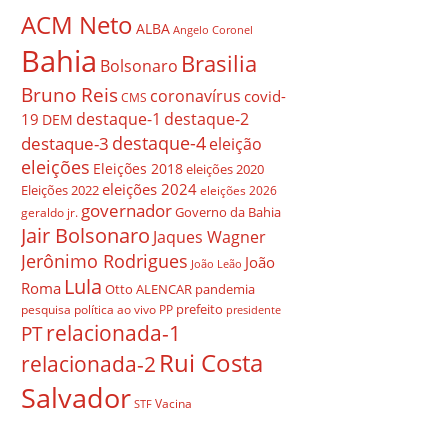
ACM Neto
ALBA
Angelo Coronel
Bahia
Brasilia
Bolsonaro
Bruno Reis
coronavírus
covid-
CMS
destaque-1
destaque-2
19
DEM
destaque-4
destaque-3
eleição
eleições
Eleições 2018
eleições 2020
eleições 2024
Eleições 2022
eleições 2026
governador
Governo da Bahia
geraldo jr.
Jair Bolsonaro
Jaques Wagner
Jerônimo Rodrigues
João
João Leão
Lula
Roma
Otto ALENCAR
pandemia
prefeito
pesquisa
política ao vivo
PP
presidente
relacionada-1
PT
Rui Costa
relacionada-2
Salvador
Vacina
STF