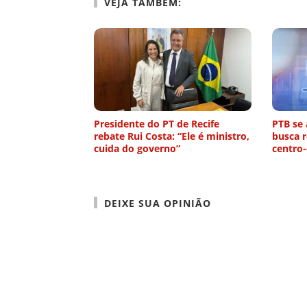
VEJA TAMBÉM:
Presidente do PT de Recife
PTB se 
rebate Rui Costa: “Ele é ministro,
busca r
cuida do governo”
centro
DEIXE SUA OPINIÃO