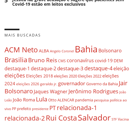
5
Covid-19 estão em leitos exclusivos
MAIS BUSCADAS
Bahia
ACM Neto
Bolsonaro
ALBA
Angelo Coronel
Brasilia
Bruno Reis
coronavírus
covid-19
DEM
CMS
destaque-4
destaque-3
eleição
destaque-1
destaque-2
eleições
eleições
Eleições 2018
eleições 2020
Eleições 2022
Jair
governador
2024
Governo da Bahia
geraldo jr.
eleições 2026
Bolsonaro
Jerônimo Rodrigues
Jaques Wagner
João
Lula
João Roma
Otto ALENCAR
pandemia
pesquisa
política ao
Leão
relacionada-1
PT
prefeito
vivo
PP
presidente
Salvador
Rui Costa
relacionada-2
Vacina
STF