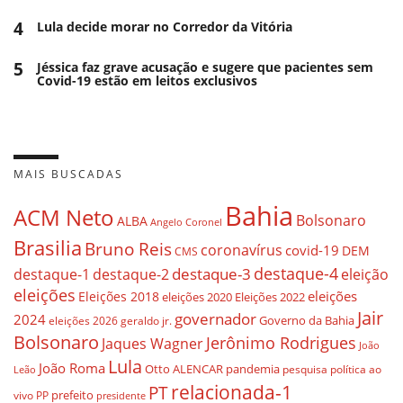
4
Lula decide morar no Corredor da Vitória
5
Jéssica faz grave acusação e sugere que pacientes sem
Covid-19 estão em leitos exclusivos
MAIS BUSCADAS
Bahia
ACM Neto
Bolsonaro
ALBA
Angelo Coronel
Brasilia
Bruno Reis
coronavírus
covid-19
DEM
CMS
destaque-4
destaque-3
eleição
destaque-1
destaque-2
eleições
eleições
Eleições 2018
eleições 2020
Eleições 2022
Jair
governador
2024
Governo da Bahia
geraldo jr.
eleições 2026
Bolsonaro
Jerônimo Rodrigues
Jaques Wagner
João
Lula
João Roma
Otto ALENCAR
pandemia
pesquisa
política ao
Leão
relacionada-1
PT
prefeito
vivo
PP
presidente