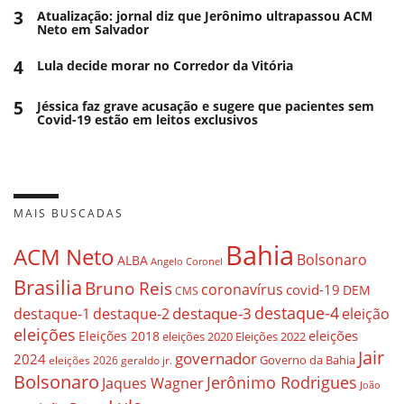
3
Atualização: jornal diz que Jerônimo ultrapassou ACM
Neto em Salvador
4
Lula decide morar no Corredor da Vitória
5
Jéssica faz grave acusação e sugere que pacientes sem
Covid-19 estão em leitos exclusivos
MAIS BUSCADAS
Bahia
ACM Neto
Bolsonaro
ALBA
Angelo Coronel
Brasilia
Bruno Reis
coronavírus
covid-19
DEM
CMS
destaque-4
destaque-3
eleição
destaque-1
destaque-2
eleições
eleições
Eleições 2018
eleições 2020
Eleições 2022
Jair
governador
2024
Governo da Bahia
geraldo jr.
eleições 2026
Bolsonaro
Jerônimo Rodrigues
Jaques Wagner
João