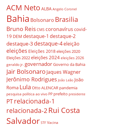
ACM Neto
ALBA
Angelo Coronel
Bahia
Brasilia
Bolsonaro
Bruno Reis
coronavírus
covid-
CMS
destaque-1
destaque-2
19
DEM
destaque-4
destaque-3
eleição
eleições
Eleições 2018
eleições 2020
eleições 2024
Eleições 2022
eleições 2026
governador
Governo da Bahia
geraldo jr.
Jair Bolsonaro
Jaques Wagner
Jerônimo Rodrigues
João
João Leão
Lula
Roma
Otto ALENCAR
pandemia
prefeito
pesquisa
política ao vivo
PP
presidente
relacionada-1
PT
Rui Costa
relacionada-2
Salvador
Vacina
STF