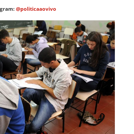
tagram:
@politicaaovivo