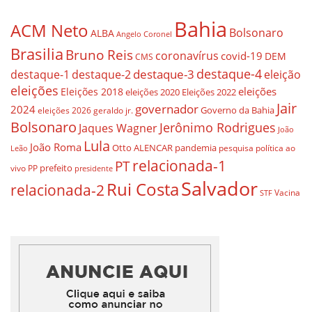
Bahia
ACM Neto
Bolsonaro
ALBA
Angelo Coronel
Brasilia
Bruno Reis
coronavírus
covid-19
DEM
CMS
destaque-4
destaque-3
destaque-1
destaque-2
eleição
eleições
eleições
Eleições 2018
eleições 2020
Eleições 2022
Jair
governador
2024
Governo da Bahia
geraldo jr.
eleições 2026
Bolsonaro
Jerônimo Rodrigues
Jaques Wagner
João
Lula
João Roma
Otto ALENCAR
pandemia
pesquisa
política ao
Leão
relacionada-1
PT
prefeito
vivo
PP
presidente
Salvador
Rui Costa
relacionada-2
Vacina
STF