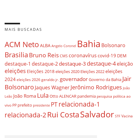
MAIS BUSCADAS
Bahia
ACM Neto
Bolsonaro
ALBA
Angelo Coronel
Brasilia
Bruno Reis
coronavírus
covid-19
DEM
CMS
destaque-4
destaque-3
destaque-1
destaque-2
eleição
eleições
eleições
Eleições 2018
eleições 2020
Eleições 2022
Jair
governador
2024
Governo da Bahia
geraldo jr.
eleições 2026
Bolsonaro
Jerônimo Rodrigues
Jaques Wagner
João
Lula
João Roma
Otto ALENCAR
pandemia
pesquisa
política ao
Leão
relacionada-1
PT
prefeito
vivo
PP
presidente
Salvador
Rui Costa
relacionada-2
Vacina
STF