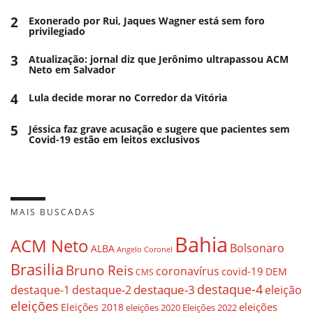
2
Exonerado por Rui, Jaques Wagner está sem foro
privilegiado
3
Atualização: jornal diz que Jerônimo ultrapassou ACM
Neto em Salvador
4
Lula decide morar no Corredor da Vitória
5
Jéssica faz grave acusação e sugere que pacientes sem
Covid-19 estão em leitos exclusivos
MAIS BUSCADAS
Bahia
ACM Neto
Bolsonaro
ALBA
Angelo Coronel
Brasilia
Bruno Reis
coronavírus
covid-19
DEM
CMS
destaque-4
destaque-3
destaque-1
destaque-2
eleição
eleições
eleições
Eleições 2018
eleições 2020
Eleições 2022