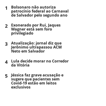
1
Bolsonaro não autoriza
patrocínio federal ao Carnaval
de Salvador pelo segundo ano
2
Exonerado por Rui, Jaques
Wagner está sem foro
privilegiado
3
Atualização: jornal diz que
Jerônimo ultrapassou ACM
Neto em Salvador
4
Lula decide morar no Corredor
da Vitória
5
Jéssica faz grave acusação e
sugere que pacientes sem
Covid-19 estão em leitos
exclusivos