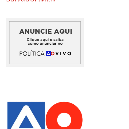
Vacina
STF