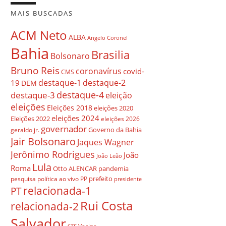
MAIS BUSCADAS
ACM Neto
ALBA
Angelo Coronel
Bahia
Brasilia
Bolsonaro
Bruno Reis
coronavírus
covid-
CMS
destaque-1
destaque-2
19
DEM
destaque-4
destaque-3
eleição
eleições
Eleições 2018
eleições 2020
eleições 2024
Eleições 2022
eleições 2026
governador
Governo da Bahia
geraldo jr.
Jair Bolsonaro
Jaques Wagner
Jerônimo Rodrigues
João
João Leão
Lula
Roma
Otto ALENCAR
pandemia
prefeito
pesquisa
política ao vivo
PP
presidente
relacionada-1
PT
Rui Costa
relacionada-2
Salvador