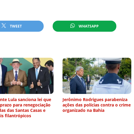
TWEET
WHATSAPP
nte Lula sanciona lei que
Jerônimo Rodrigues parabeniza
 prazo para renegociação
ações das polícias contra o crime
das das Santas Casas e
organizado na Bahia
is filantrópicos