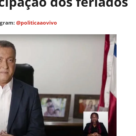
cipação dos feriados
tagram:
@politicaaovivo