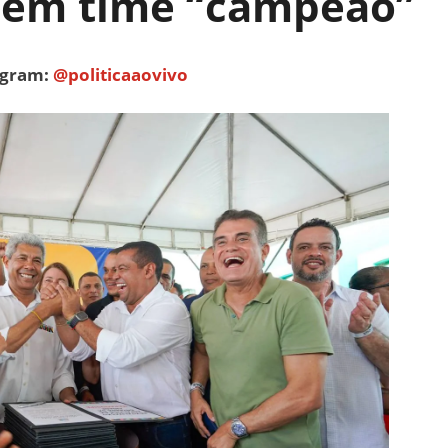
tem time “campeão”
tagram:
@politicaaovivo