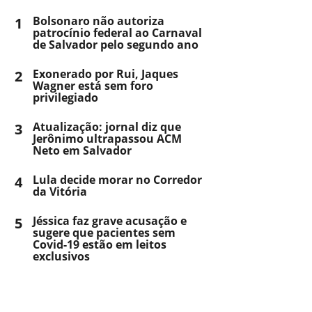
1
Bolsonaro não autoriza
patrocínio federal ao Carnaval
de Salvador pelo segundo ano
2
Exonerado por Rui, Jaques
Wagner está sem foro
privilegiado
3
Atualização: jornal diz que
Jerônimo ultrapassou ACM
Neto em Salvador
4
Lula decide morar no Corredor
da Vitória
5
Jéssica faz grave acusação e
sugere que pacientes sem
Covid-19 estão em leitos
exclusivos