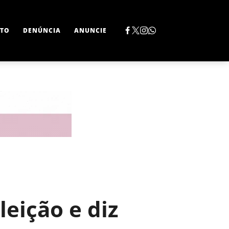
TO
DENÚNCIA
ANUNCIE
eição e diz