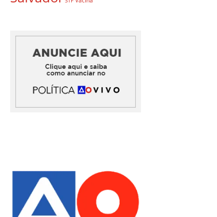
Vacina
STF