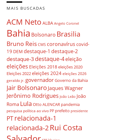
MAIS BUSCADAS
ACM Neto
ALBA
Angelo Coronel
Bahia
Brasilia
Bolsonaro
Bruno Reis
coronavírus
covid-
CMS
destaque-1
destaque-2
19
DEM
destaque-4
destaque-3
eleição
eleições
Eleições 2018
eleições 2020
eleições 2024
Eleições 2022
eleições 2026
governador
Governo da Bahia
geraldo jr.
Jair Bolsonaro
Jaques Wagner
Jerônimo Rodrigues
João
João Leão
Lula
Roma
Otto ALENCAR
pandemia
prefeito
pesquisa
política ao vivo
PP
presidente
relacionada-1
PT
Rui Costa
relacionada-2
Salvador