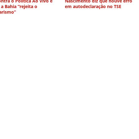
ntra o Política Ao Vivo e
Nascimento diz que houve erro
 a Bahia “rejeita o
em autodeclaração no TSE
arismo”