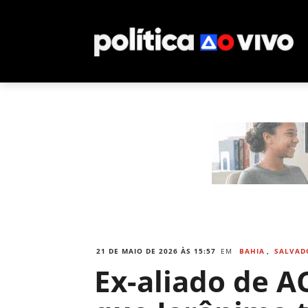
21 DE MAIO DE 2026 ÀS 15:57
EM
BAHIA
,
SALVAD
Ex-aliado de A