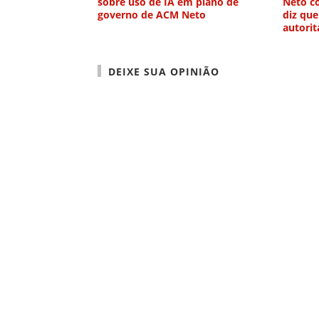
sobre uso de IA em plano de
Neto co
governo de ACM Neto
diz que
autorit
DEIXE SUA OPINIÃO