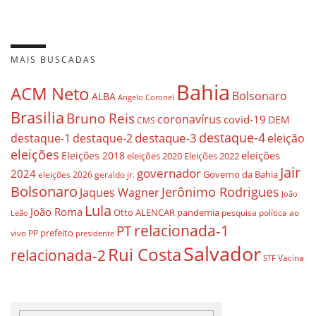
MAIS BUSCADAS
Bahia
ACM Neto
Bolsonaro
ALBA
Angelo Coronel
Brasilia
Bruno Reis
coronavírus
covid-19
DEM
CMS
destaque-4
destaque-3
destaque-1
destaque-2
eleição
eleições
eleições
Eleições 2018
eleições 2020
Eleições 2022
Jair
governador
2024
Governo da Bahia
geraldo jr.
eleições 2026
Bolsonaro
Jerônimo Rodrigues
Jaques Wagner
João
Lula
João Roma
Otto ALENCAR
pandemia
pesquisa
política ao
Leão
relacionada-1
PT
prefeito
vivo
PP
presidente
Salvador
Rui Costa
relacionada-2
Vacina
STF