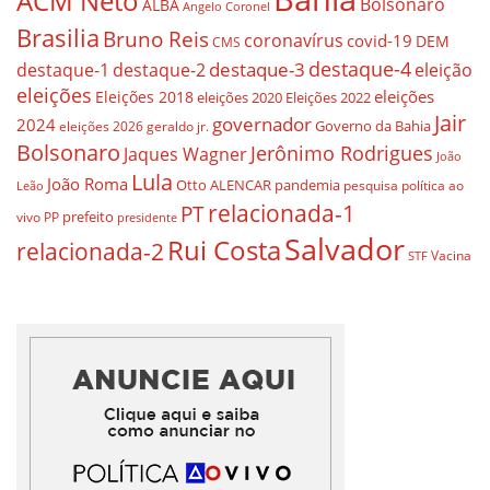
ACM Neto
Bolsonaro
ALBA
Angelo Coronel
Brasilia
Bruno Reis
coronavírus
covid-19
DEM
CMS
destaque-4
destaque-3
destaque-1
destaque-2
eleição
eleições
eleições
Eleições 2018
eleições 2020
Eleições 2022
Jair
governador
2024
Governo da Bahia
geraldo jr.
eleições 2026
Bolsonaro
Jerônimo Rodrigues
Jaques Wagner
João
Lula
João Roma
Otto ALENCAR
pandemia
pesquisa
política ao
Leão
relacionada-1
PT
prefeito
vivo
PP
presidente
Salvador
Rui Costa
relacionada-2
Vacina
STF