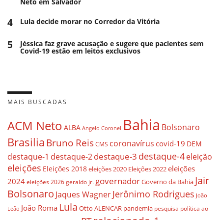
Neto em Salvador
4
Lula decide morar no Corredor da Vitória
5
Jéssica faz grave acusação e sugere que pacientes sem
Covid-19 estão em leitos exclusivos
MAIS BUSCADAS
Bahia
ACM Neto
Bolsonaro
ALBA
Angelo Coronel
Brasilia
Bruno Reis
coronavírus
covid-19
DEM
CMS
destaque-4
destaque-3
eleição
destaque-1
destaque-2
eleições
eleições
Eleições 2018
eleições 2020
Eleições 2022
Jair
governador
2024
Governo da Bahia
geraldo jr.
eleições 2026
Bolsonaro
Jerônimo Rodrigues
Jaques Wagner
João
Lula
João Roma
Otto ALENCAR
pandemia
pesquisa
política ao
Leão