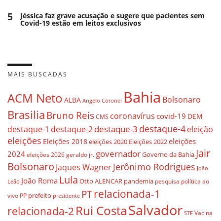
5
Jéssica faz grave acusação e sugere que pacientes sem
Covid-19 estão em leitos exclusivos
MAIS BUSCADAS
Bahia
ACM Neto
Bolsonaro
ALBA
Angelo Coronel
Brasilia
Bruno Reis
coronavírus
covid-19
DEM
CMS
destaque-4
destaque-3
eleição
destaque-1
destaque-2
eleições
eleições
Eleições 2018
eleições 2020
Eleições 2022
Jair
governador
2024
Governo da Bahia
geraldo jr.
eleições 2026
Bolsonaro
Jerônimo Rodrigues
Jaques Wagner
João
Lula
João Roma
Otto ALENCAR
pandemia
pesquisa
política ao
Leão
relacionada-1
PT
prefeito
vivo
PP
presidente
Salvador
Rui Costa
relacionada-2
Vacina
STF