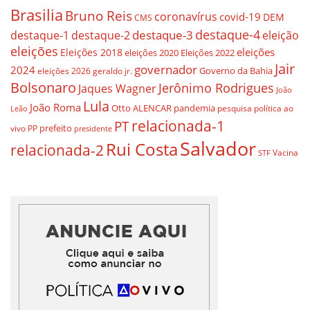
Brasilia
Bruno Reis
coronavírus
covid-19
DEM
CMS
destaque-4
destaque-3
destaque-1
destaque-2
eleição
eleições
eleições
Eleições 2018
eleições 2020
Eleições 2022
Jair
governador
2024
Governo da Bahia
geraldo jr.
eleições 2026
Bolsonaro
Jerônimo Rodrigues
Jaques Wagner
João
Lula
João Roma
Otto ALENCAR
pandemia
pesquisa
política ao
Leão
relacionada-1
PT
prefeito
vivo
PP
presidente
Salvador
Rui Costa
relacionada-2
Vacina
STF