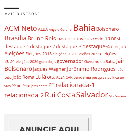
MAIS BUSCADAS
Bahia
ACM Neto
Bolsonaro
ALBA
Angelo Coronel
Brasilia
Bruno Reis
coronavírus
covid-19
DEM
CMS
destaque-4
destaque-3
eleição
destaque-1
destaque-2
eleições
eleições
Eleições 2018
eleições 2020
Eleições 2022
Jair
governador
2024
Governo da Bahia
geraldo jr.
eleições 2026
Bolsonaro
Jerônimo Rodrigues
Jaques Wagner
João
Lula
João Roma
Otto ALENCAR
pandemia
pesquisa
política ao
Leão
relacionada-1
PT
prefeito
vivo
PP
presidente
Salvador
Rui Costa
relacionada-2
Vacina
STF