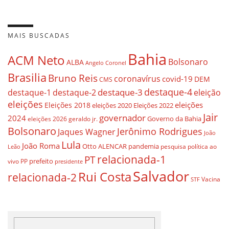
MAIS BUSCADAS
Bahia
ACM Neto
Bolsonaro
ALBA
Angelo Coronel
Brasilia
Bruno Reis
coronavírus
covid-19
DEM
CMS
destaque-4
destaque-3
destaque-1
destaque-2
eleição
eleições
eleições
Eleições 2018
eleições 2020
Eleições 2022
Jair
governador
2024
Governo da Bahia
geraldo jr.
eleições 2026
Bolsonaro
Jerônimo Rodrigues
Jaques Wagner
João
Lula
João Roma
Otto ALENCAR
pandemia
pesquisa
política ao
Leão
relacionada-1
PT
prefeito
vivo
PP
presidente
Salvador
Rui Costa
relacionada-2
Vacina
STF