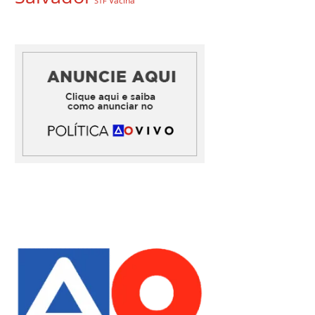
Vacina
STF