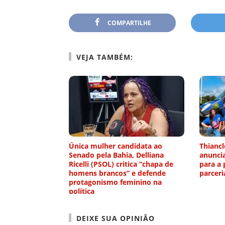
COMPARTILHE
VEJA TAMBÉM:
Única mulher candidata ao
Thiancl
Senado pela Bahia, Delliana
anunci
Ricelli (PSOL) critica “chapa de
para a 
homens brancos” e defende
parcer
protagonismo feminino na
política
DEIXE SUA OPINIÃO