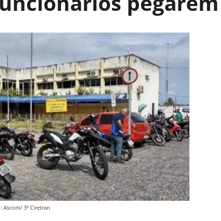
funcionários pegarem
: Ascom/ 3ª Ciretran