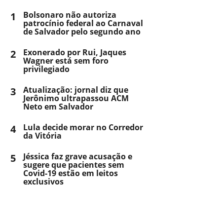
1
Bolsonaro não autoriza
patrocínio federal ao Carnaval
de Salvador pelo segundo ano
2
Exonerado por Rui, Jaques
Wagner está sem foro
privilegiado
3
Atualização: jornal diz que
Jerônimo ultrapassou ACM
Neto em Salvador
4
Lula decide morar no Corredor
da Vitória
5
Jéssica faz grave acusação e
sugere que pacientes sem
Covid-19 estão em leitos
exclusivos