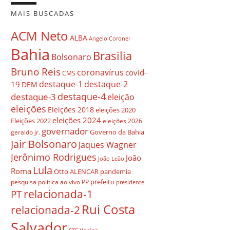
MAIS BUSCADAS
ACM Neto
ALBA
Angelo Coronel
Bahia
Brasilia
Bolsonaro
Bruno Reis
coronavírus
covid-
CMS
destaque-1
destaque-2
19
DEM
destaque-4
destaque-3
eleição
eleições
Eleições 2018
eleições 2020
eleições 2024
Eleições 2022
eleições 2026
governador
Governo da Bahia
geraldo jr.
Jair Bolsonaro
Jaques Wagner
Jerônimo Rodrigues
João
João Leão
Lula
Roma
Otto ALENCAR
pandemia
prefeito
pesquisa
política ao vivo
PP
presidente
relacionada-1
PT
Rui Costa
relacionada-2
Salvador