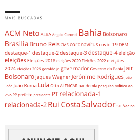
MAIS BUSCADAS
Bahia
ACM Neto
Bolsonaro
ALBA
Angelo Coronel
Brasilia
Bruno Reis
coronavírus
covid-19
DEM
CMS
destaque-4
destaque-3
destaque-1
destaque-2
eleição
eleições
eleições
Eleições 2018
eleições 2020
Eleições 2022
Jair
governador
2024
Governo da Bahia
geraldo jr.
eleições 2026
Bolsonaro
Jerônimo Rodrigues
Jaques Wagner
João
Lula
João Roma
Otto ALENCAR
pandemia
pesquisa
política ao
Leão
relacionada-1
PT
prefeito
vivo
PP
presidente
Salvador
Rui Costa
relacionada-2
Vacina
STF