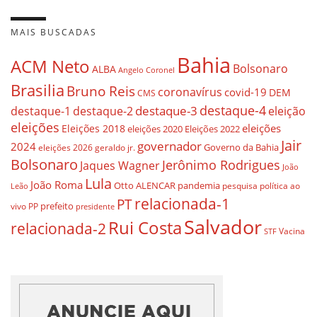
MAIS BUSCADAS
Bahia
ACM Neto
Bolsonaro
ALBA
Angelo Coronel
Brasilia
Bruno Reis
coronavírus
covid-19
DEM
CMS
destaque-4
destaque-3
eleição
destaque-1
destaque-2
eleições
eleições
Eleições 2018
eleições 2020
Eleições 2022
Jair
governador
2024
Governo da Bahia
geraldo jr.
eleições 2026
Bolsonaro
Jerônimo Rodrigues
Jaques Wagner
João
Lula
João Roma
Otto ALENCAR
pandemia
pesquisa
política ao
Leão
relacionada-1
PT
prefeito
vivo
PP
presidente
Salvador
Rui Costa
relacionada-2
Vacina
STF