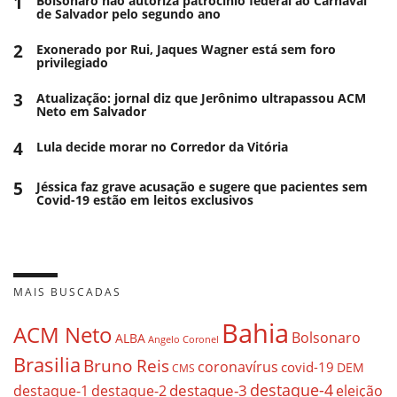
1
Bolsonaro não autoriza patrocínio federal ao Carnaval
de Salvador pelo segundo ano
2
Exonerado por Rui, Jaques Wagner está sem foro
privilegiado
3
Atualização: jornal diz que Jerônimo ultrapassou ACM
Neto em Salvador
4
Lula decide morar no Corredor da Vitória
5
Jéssica faz grave acusação e sugere que pacientes sem
Covid-19 estão em leitos exclusivos
MAIS BUSCADAS
Bahia
ACM Neto
Bolsonaro
ALBA
Angelo Coronel
Brasilia
Bruno Reis
coronavírus
covid-19
DEM
CMS
destaque-4
destaque-3
eleição
destaque-1
destaque-2