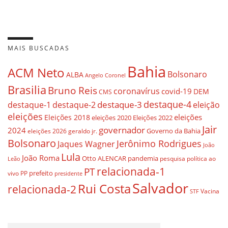
MAIS BUSCADAS
Bahia
ACM Neto
Bolsonaro
ALBA
Angelo Coronel
Brasilia
Bruno Reis
coronavírus
covid-19
DEM
CMS
destaque-4
destaque-3
eleição
destaque-1
destaque-2
eleições
eleições
Eleições 2018
eleições 2020
Eleições 2022
Jair
governador
2024
Governo da Bahia
geraldo jr.
eleições 2026
Bolsonaro
Jerônimo Rodrigues
Jaques Wagner
João
Lula
João Roma
Otto ALENCAR
pandemia
pesquisa
política ao
Leão
relacionada-1
PT
prefeito
vivo
PP
presidente
Salvador
Rui Costa
relacionada-2
Vacina
STF