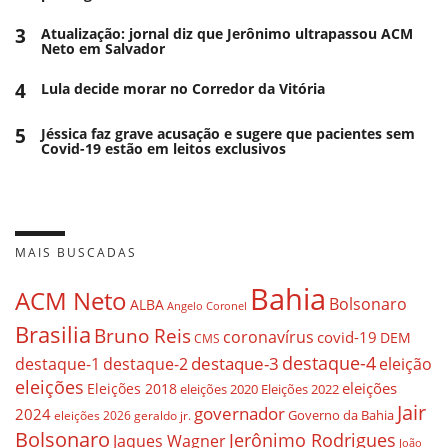
3
Atualização: jornal diz que Jerônimo ultrapassou ACM
Neto em Salvador
4
Lula decide morar no Corredor da Vitória
5
Jéssica faz grave acusação e sugere que pacientes sem
Covid-19 estão em leitos exclusivos
MAIS BUSCADAS
Bahia
ACM Neto
Bolsonaro
ALBA
Angelo Coronel
Brasilia
Bruno Reis
coronavírus
covid-19
DEM
CMS
destaque-4
destaque-3
eleição
destaque-1
destaque-2
eleições
eleições
Eleições 2018
eleições 2020
Eleições 2022
Jair
governador
2024
Governo da Bahia
geraldo jr.
eleições 2026
Bolsonaro
Jerônimo Rodrigues
Jaques Wagner
João