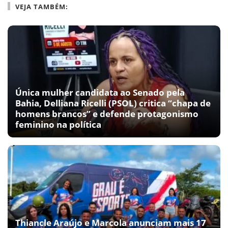
VEJA TAMBÉM:
Única mulher candidata ao Senado pela
Bahia, Delliana Ricelli (PSOL) critica “chapa de
homens brancos” e defende protagonismo
feminino na política
Thiancle Araújo e Marcola anunciam mais 17