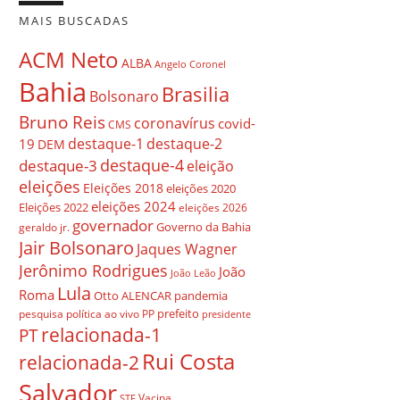
MAIS BUSCADAS
ACM Neto
ALBA
Angelo Coronel
Bahia
Brasilia
Bolsonaro
Bruno Reis
coronavírus
covid-
CMS
destaque-1
destaque-2
19
DEM
destaque-4
destaque-3
eleição
eleições
Eleições 2018
eleições 2020
eleições 2024
Eleições 2022
eleições 2026
governador
Governo da Bahia
geraldo jr.
Jair Bolsonaro
Jaques Wagner
Jerônimo Rodrigues
João
João Leão
Lula
Roma
Otto ALENCAR
pandemia
prefeito
pesquisa
política ao vivo
PP
presidente
relacionada-1
PT
Rui Costa
relacionada-2
Salvador
Vacina
STF