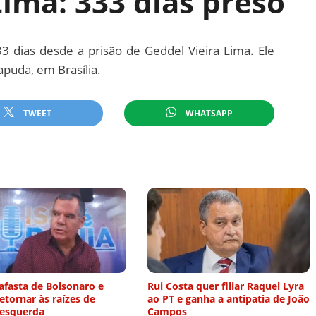
Lima: 333 dias preso
3 dias desde a prisão de Geddel Vieira Lima. Ele
puda, em Brasília.
TWEET
WHATSAPP
afasta de Bolsonaro e
Rui Costa quer filiar Raquel Lyra
etornar às raízes de
ao PT e ganha a antipatia de João
-esquerda
Campos