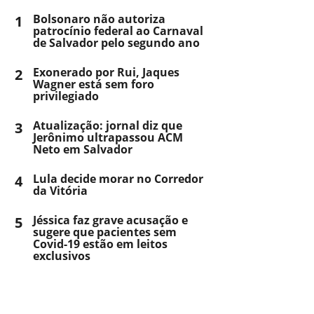
1
Bolsonaro não autoriza
patrocínio federal ao Carnaval
de Salvador pelo segundo ano
2
Exonerado por Rui, Jaques
Wagner está sem foro
privilegiado
3
Atualização: jornal diz que
Jerônimo ultrapassou ACM
Neto em Salvador
4
Lula decide morar no Corredor
da Vitória
5
Jéssica faz grave acusação e
sugere que pacientes sem
Covid-19 estão em leitos
exclusivos