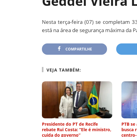
Geddel Vieira 
Nesta terça-feira (07) se completam 33
está na área de segurança máxima da Pa
COMPARTILHE
VEJA TAMBÉM:
Presidente do PT de Recife
PTB se 
rebate Rui Costa: “Ele é ministro,
busca r
cuida do governo”
centro