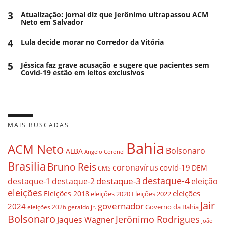
3
Atualização: jornal diz que Jerônimo ultrapassou ACM
Neto em Salvador
4
Lula decide morar no Corredor da Vitória
5
Jéssica faz grave acusação e sugere que pacientes sem
Covid-19 estão em leitos exclusivos
MAIS BUSCADAS
Bahia
ACM Neto
Bolsonaro
ALBA
Angelo Coronel
Brasilia
Bruno Reis
coronavírus
covid-19
DEM
CMS
destaque-4
destaque-3
eleição
destaque-1
destaque-2
eleições
eleições
Eleições 2018
eleições 2020
Eleições 2022
Jair
governador
2024
Governo da Bahia
geraldo jr.
eleições 2026
Bolsonaro
Jerônimo Rodrigues
Jaques Wagner
João