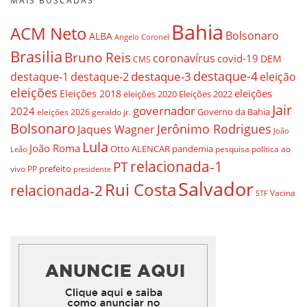
MAIS BUSCADAS
Bahia
ACM Neto
Bolsonaro
ALBA
Angelo Coronel
Brasilia
Bruno Reis
coronavírus
covid-19
DEM
CMS
destaque-4
destaque-3
destaque-1
destaque-2
eleição
eleições
eleições
Eleições 2018
eleições 2020
Eleições 2022
Jair
governador
2024
Governo da Bahia
geraldo jr.
eleições 2026
Bolsonaro
Jerônimo Rodrigues
Jaques Wagner
João
Lula
João Roma
Otto ALENCAR
pandemia
pesquisa
política ao
Leão
relacionada-1
PT
prefeito
vivo
PP
presidente
Salvador
Rui Costa
relacionada-2
Vacina
STF