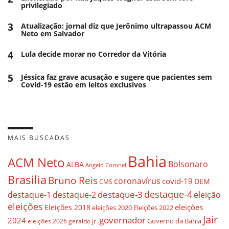
privilegiado
3
Atualização: jornal diz que Jerônimo ultrapassou ACM
Neto em Salvador
4
Lula decide morar no Corredor da Vitória
5
Jéssica faz grave acusação e sugere que pacientes sem
Covid-19 estão em leitos exclusivos
MAIS BUSCADAS
Bahia
ACM Neto
Bolsonaro
ALBA
Angelo Coronel
Brasilia
Bruno Reis
coronavírus
covid-19
DEM
CMS
destaque-4
destaque-3
destaque-1
destaque-2
eleição
eleições
eleições
Eleições 2018
eleições 2020
Eleições 2022
Jair
governador
2024
Governo da Bahia
geraldo jr.
eleições 2026