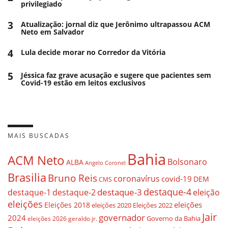
privilegiado
3
Atualização: jornal diz que Jerônimo ultrapassou ACM
Neto em Salvador
4
Lula decide morar no Corredor da Vitória
5
Jéssica faz grave acusação e sugere que pacientes sem
Covid-19 estão em leitos exclusivos
MAIS BUSCADAS
Bahia
ACM Neto
Bolsonaro
ALBA
Angelo Coronel
Brasilia
Bruno Reis
coronavírus
covid-19
DEM
CMS
destaque-4
destaque-3
eleição
destaque-1
destaque-2
eleições
eleições
Eleições 2018
eleições 2020
Eleições 2022
Jair
governador
2024
Governo da Bahia
geraldo jr.
eleições 2026