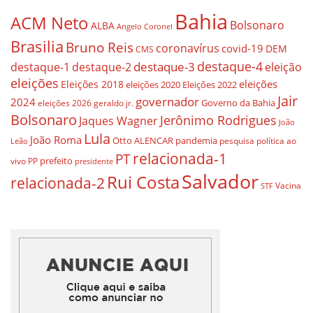
Bahia
ACM Neto
Bolsonaro
ALBA
Angelo Coronel
Brasilia
Bruno Reis
coronavírus
covid-19
DEM
CMS
destaque-4
destaque-3
destaque-1
destaque-2
eleição
eleições
eleições
Eleições 2018
eleições 2020
Eleições 2022
Jair
governador
2024
Governo da Bahia
geraldo jr.
eleições 2026
Bolsonaro
Jerônimo Rodrigues
Jaques Wagner
João
Lula
João Roma
Otto ALENCAR
pandemia
pesquisa
política ao
Leão
relacionada-1
PT
prefeito
vivo
PP
presidente
Salvador
Rui Costa
relacionada-2
Vacina
STF