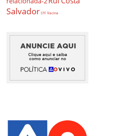
Rui Costa
relacionada-2
Salvador
Vacina
STF