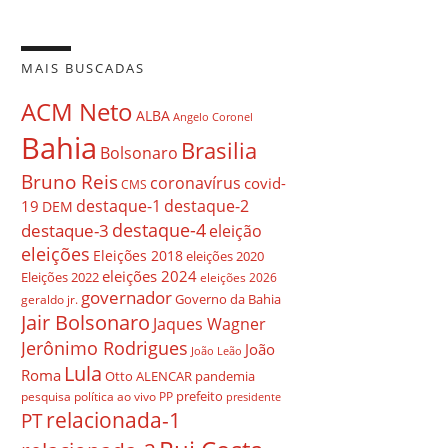
MAIS BUSCADAS
ACM Neto
ALBA
Angelo Coronel
Bahia
Brasilia
Bolsonaro
Bruno Reis
coronavírus
covid-
CMS
destaque-1
destaque-2
19
DEM
destaque-4
destaque-3
eleição
eleições
Eleições 2018
eleições 2020
eleições 2024
Eleições 2022
eleições 2026
governador
Governo da Bahia
geraldo jr.
Jair Bolsonaro
Jaques Wagner
Jerônimo Rodrigues
João
João Leão
Lula
Roma
Otto ALENCAR
pandemia
prefeito
pesquisa
política ao vivo
PP
presidente
relacionada-1
PT