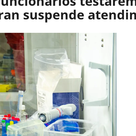
 funcionários testarem
etran suspende atend