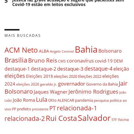
5
Covid-19 estão em leitos exclusivos
MAIS BUSCADAS
Bahia
ACM Neto
Bolsonaro
ALBA
Angelo Coronel
Brasilia
Bruno Reis
coronavírus
covid-19
DEM
CMS
destaque-4
destaque-3
eleição
destaque-1
destaque-2
eleições
eleições
Eleições 2018
eleições 2020
Eleições 2022
Jair
governador
2024
Governo da Bahia
geraldo jr.
eleições 2026
Bolsonaro
Jerônimo Rodrigues
Jaques Wagner
João
Lula
João Roma
Otto ALENCAR
pandemia
pesquisa
política ao
Leão
relacionada-1
PT
prefeito
vivo
PP
presidente
Salvador
Rui Costa
relacionada-2
Vacina
STF