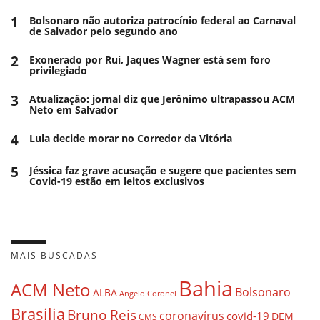
1
Bolsonaro não autoriza patrocínio federal ao Carnaval
de Salvador pelo segundo ano
2
Exonerado por Rui, Jaques Wagner está sem foro
privilegiado
3
Atualização: jornal diz que Jerônimo ultrapassou ACM
Neto em Salvador
4
Lula decide morar no Corredor da Vitória
5
Jéssica faz grave acusação e sugere que pacientes sem
Covid-19 estão em leitos exclusivos
MAIS BUSCADAS
Bahia
ACM Neto
Bolsonaro
ALBA
Angelo Coronel
Brasilia
Bruno Reis
coronavírus
covid-19
DEM
CMS