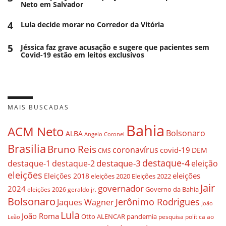
Neto em Salvador
4
Lula decide morar no Corredor da Vitória
5
Jéssica faz grave acusação e sugere que pacientes sem
Covid-19 estão em leitos exclusivos
MAIS BUSCADAS
Bahia
ACM Neto
Bolsonaro
ALBA
Angelo Coronel
Brasilia
Bruno Reis
coronavírus
covid-19
DEM
CMS
destaque-4
destaque-3
destaque-1
destaque-2
eleição
eleições
eleições
Eleições 2018
eleições 2020
Eleições 2022
Jair
governador
2024
Governo da Bahia
geraldo jr.
eleições 2026
Bolsonaro
Jerônimo Rodrigues
Jaques Wagner
João
Lula
João Roma
Otto ALENCAR
pandemia
pesquisa
política ao
Leão