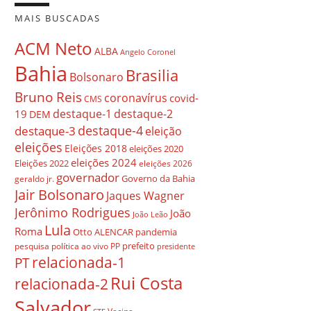
MAIS BUSCADAS
ACM Neto
ALBA
Angelo Coronel
Bahia
Brasilia
Bolsonaro
Bruno Reis
coronavírus
covid-
CMS
destaque-1
destaque-2
19
DEM
destaque-4
destaque-3
eleição
eleições
Eleições 2018
eleições 2020
eleições 2024
Eleições 2022
eleições 2026
governador
Governo da Bahia
geraldo jr.
Jair Bolsonaro
Jaques Wagner
Jerônimo Rodrigues
João
João Leão
Lula
Roma
Otto ALENCAR
pandemia
prefeito
pesquisa
política ao vivo
PP
presidente
relacionada-1
PT
Rui Costa
relacionada-2
Salvador