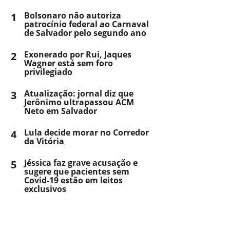
1
Bolsonaro não autoriza
patrocínio federal ao Carnaval
de Salvador pelo segundo ano
2
Exonerado por Rui, Jaques
Wagner está sem foro
privilegiado
3
Atualização: jornal diz que
Jerônimo ultrapassou ACM
Neto em Salvador
4
Lula decide morar no Corredor
da Vitória
5
Jéssica faz grave acusação e
sugere que pacientes sem
Covid-19 estão em leitos
exclusivos