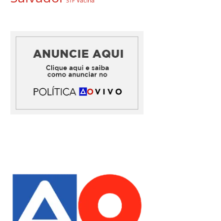
Vacina
STF