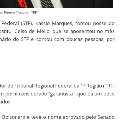
n Pereira / Ascom – TRF-1
 Federal (STF), Kassio Marques, tomou posse do
substitui Celso de Mello, que se aposentou no mês
enário do STF e contou com poucas pessoas, por
r do Tribunal Regional Federal da 1ª Região (TRF-
m perfil considerado “garantista”, que dá um peso
sados.
air Bolsonaro e teve o nome aprovado pelo Senado
.