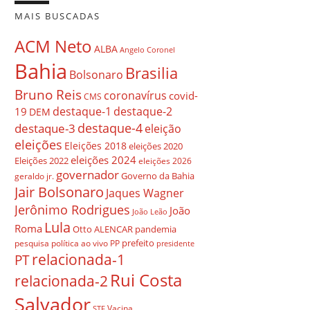
MAIS BUSCADAS
ACM Neto
ALBA
Angelo Coronel
Bahia
Brasilia
Bolsonaro
Bruno Reis
coronavírus
covid-
CMS
destaque-1
destaque-2
19
DEM
destaque-4
destaque-3
eleição
eleições
Eleições 2018
eleições 2020
eleições 2024
Eleições 2022
eleições 2026
governador
Governo da Bahia
geraldo jr.
Jair Bolsonaro
Jaques Wagner
Jerônimo Rodrigues
João
João Leão
Lula
Roma
Otto ALENCAR
pandemia
prefeito
pesquisa
política ao vivo
PP
presidente
relacionada-1
PT
Rui Costa
relacionada-2
Salvador
Vacina
STF