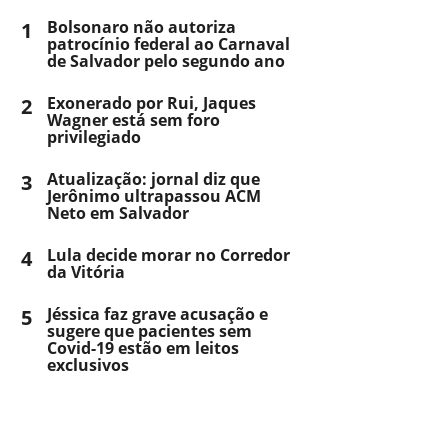
1
Bolsonaro não autoriza
patrocínio federal ao Carnaval
de Salvador pelo segundo ano
2
Exonerado por Rui, Jaques
Wagner está sem foro
privilegiado
3
Atualização: jornal diz que
Jerônimo ultrapassou ACM
Neto em Salvador
4
Lula decide morar no Corredor
da Vitória
5
Jéssica faz grave acusação e
sugere que pacientes sem
Covid-19 estão em leitos
exclusivos