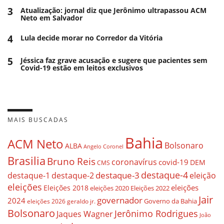
3
Atualização: jornal diz que Jerônimo ultrapassou ACM
Neto em Salvador
4
Lula decide morar no Corredor da Vitória
5
Jéssica faz grave acusação e sugere que pacientes sem
Covid-19 estão em leitos exclusivos
MAIS BUSCADAS
Bahia
ACM Neto
Bolsonaro
ALBA
Angelo Coronel
Brasilia
Bruno Reis
coronavírus
covid-19
DEM
CMS
destaque-4
destaque-3
eleição
destaque-1
destaque-2
eleições
eleições
Eleições 2018
eleições 2020
Eleições 2022
Jair
governador
2024
Governo da Bahia
geraldo jr.
eleições 2026
Bolsonaro
Jerônimo Rodrigues
Jaques Wagner
João