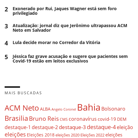
2
Exonerado por Rui, Jaques Wagner está sem foro
privilegiado
3
Atualização: jornal diz que Jerônimo ultrapassou ACM
Neto em Salvador
4
Lula decide morar no Corredor da Vitória
5
Jéssica faz grave acusação e sugere que pacientes sem
Covid-19 estão em leitos exclusivos
MAIS BUSCADAS
Bahia
ACM Neto
Bolsonaro
ALBA
Angelo Coronel
Brasilia
Bruno Reis
coronavírus
covid-19
DEM
CMS
destaque-4
destaque-3
eleição
destaque-1
destaque-2
eleições
eleições
Eleições 2018
eleições 2020
Eleições 2022