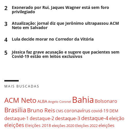
2
Exonerado por Rui, Jaques Wagner está sem foro
privilegiado
3
Atualização: jornal diz que Jerônimo ultrapassou ACM
Neto em Salvador
4
Lula decide morar no Corredor da Vitória
5
Jéssica faz grave acusação e sugere que pacientes sem
Covid-19 estão em leitos exclusivos
MAIS BUSCADAS
Bahia
ACM Neto
Bolsonaro
ALBA
Angelo Coronel
Brasilia
Bruno Reis
coronavírus
covid-19
DEM
CMS
destaque-4
destaque-3
eleição
destaque-1
destaque-2
eleições
eleições
Eleições 2018
eleições 2020
Eleições 2022