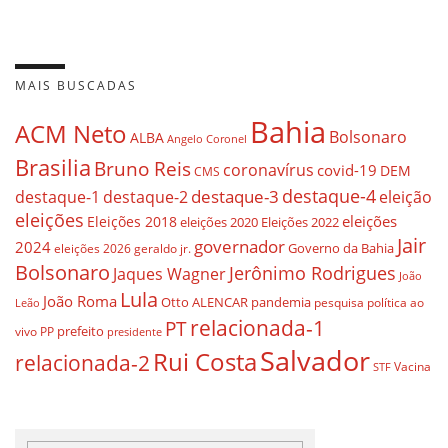
MAIS BUSCADAS
Bahia
ACM Neto
Bolsonaro
ALBA
Angelo Coronel
Brasilia
Bruno Reis
coronavírus
covid-19
DEM
CMS
destaque-4
destaque-3
eleição
destaque-1
destaque-2
eleições
eleições
Eleições 2018
eleições 2020
Eleições 2022
Jair
governador
2024
Governo da Bahia
geraldo jr.
eleições 2026
Bolsonaro
Jerônimo Rodrigues
Jaques Wagner
João
Lula
João Roma
Otto ALENCAR
pandemia
pesquisa
política ao
Leão
relacionada-1
PT
prefeito
vivo
PP
presidente
Salvador
Rui Costa
relacionada-2
Vacina
STF