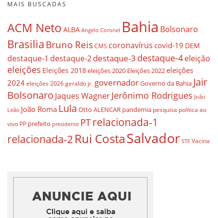
MAIS BUSCADAS
Bahia
ACM Neto
Bolsonaro
ALBA
Angelo Coronel
Brasilia
Bruno Reis
coronavírus
covid-19
DEM
CMS
destaque-4
destaque-3
destaque-1
destaque-2
eleição
eleições
eleições
Eleições 2018
eleições 2020
Eleições 2022
Jair
governador
2024
Governo da Bahia
geraldo jr.
eleições 2026
Bolsonaro
Jerônimo Rodrigues
Jaques Wagner
João
Lula
João Roma
Otto ALENCAR
pandemia
pesquisa
política ao
Leão
relacionada-1
PT
prefeito
vivo
PP
presidente
Salvador
Rui Costa
relacionada-2
Vacina
STF