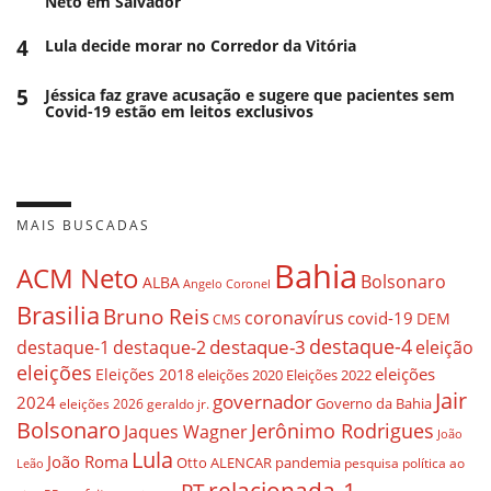
Neto em Salvador
4
Lula decide morar no Corredor da Vitória
5
Jéssica faz grave acusação e sugere que pacientes sem
Covid-19 estão em leitos exclusivos
MAIS BUSCADAS
Bahia
ACM Neto
Bolsonaro
ALBA
Angelo Coronel
Brasilia
Bruno Reis
coronavírus
covid-19
DEM
CMS
destaque-4
destaque-3
eleição
destaque-1
destaque-2
eleições
eleições
Eleições 2018
eleições 2020
Eleições 2022
Jair
governador
2024
Governo da Bahia
geraldo jr.
eleições 2026
Bolsonaro
Jerônimo Rodrigues
Jaques Wagner
João
Lula
João Roma
Otto ALENCAR
pandemia
pesquisa
política ao
Leão
relacionada-1