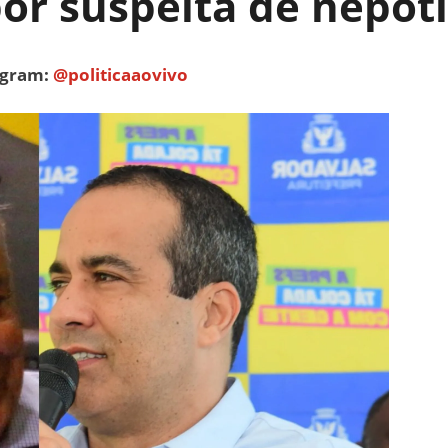
por suspeita de nepo
tagram:
@politicaaovivo