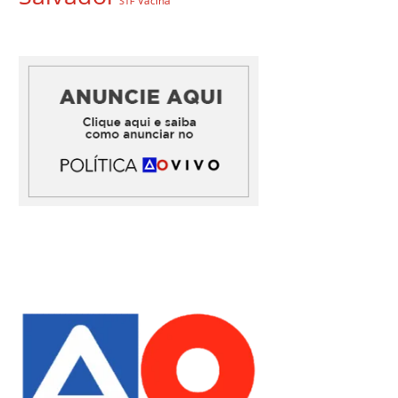
Vacina
STF