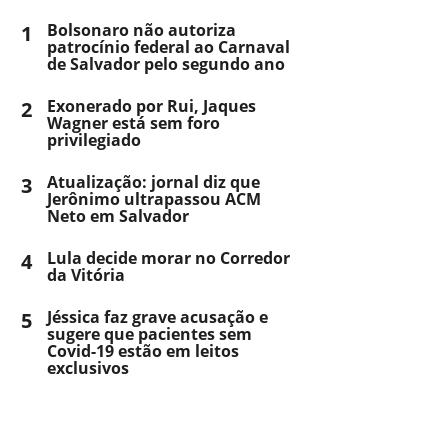
1
Bolsonaro não autoriza
patrocínio federal ao Carnaval
de Salvador pelo segundo ano
2
Exonerado por Rui, Jaques
Wagner está sem foro
privilegiado
3
Atualização: jornal diz que
Jerônimo ultrapassou ACM
Neto em Salvador
4
Lula decide morar no Corredor
da Vitória
5
Jéssica faz grave acusação e
sugere que pacientes sem
Covid-19 estão em leitos
exclusivos