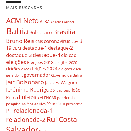
MAIS BUSCADAS
ACM Neto
ALBA
Angelo Coronel
Bahia
Brasilia
Bolsonaro
Bruno Reis
coronavírus
covid-
CMS
destaque-1
destaque-2
19
DEM
destaque-4
destaque-3
eleição
eleições
Eleições 2018
eleições 2020
eleições 2024
Eleições 2022
eleições 2026
governador
Governo da Bahia
geraldo jr.
Jair Bolsonaro
Jaques Wagner
Jerônimo Rodrigues
João
João Leão
Lula
Roma
Otto ALENCAR
pandemia
prefeito
pesquisa
política ao vivo
PP
presidente
relacionada-1
PT
Rui Costa
relacionada-2
Salvador