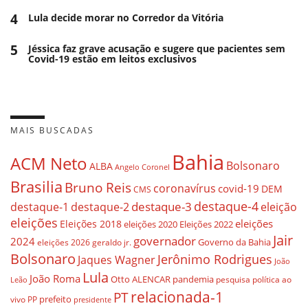
4
Lula decide morar no Corredor da Vitória
5
Jéssica faz grave acusação e sugere que pacientes sem
Covid-19 estão em leitos exclusivos
MAIS BUSCADAS
Bahia
ACM Neto
Bolsonaro
ALBA
Angelo Coronel
Brasilia
Bruno Reis
coronavírus
covid-19
DEM
CMS
destaque-4
destaque-3
destaque-1
destaque-2
eleição
eleições
eleições
Eleições 2018
eleições 2020
Eleições 2022
Jair
governador
2024
Governo da Bahia
geraldo jr.
eleições 2026
Bolsonaro
Jerônimo Rodrigues
Jaques Wagner
João
Lula
João Roma
Otto ALENCAR
pandemia
pesquisa
política ao
Leão
relacionada-1
PT
prefeito
vivo
PP
presidente