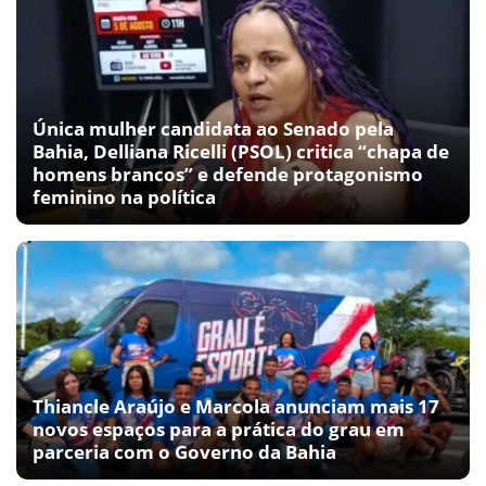
Única mulher candidata ao Senado pela
Bahia, Delliana Ricelli (PSOL) critica “chapa de
homens brancos” e defende protagonismo
feminino na política
Thiancle Araújo e Marcola anunciam mais 17
novos espaços para a prática do grau em
parceria com o Governo da Bahia