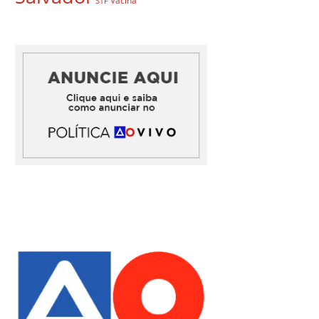
Vacina
STF