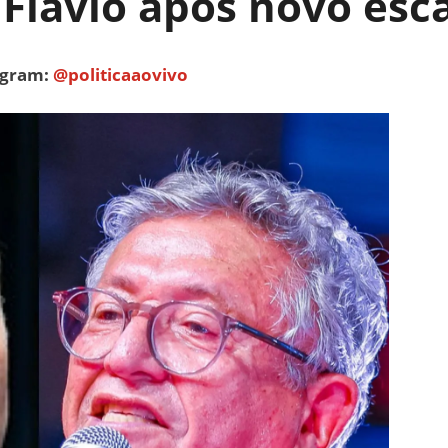
Flávio após novo esc
tagram:
@politicaaovivo