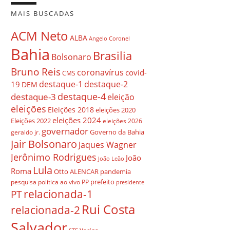
MAIS BUSCADAS
ACM Neto
ALBA
Angelo Coronel
Bahia
Brasilia
Bolsonaro
Bruno Reis
coronavírus
covid-
CMS
destaque-1
destaque-2
19
DEM
destaque-4
destaque-3
eleição
eleições
Eleições 2018
eleições 2020
eleições 2024
Eleições 2022
eleições 2026
governador
Governo da Bahia
geraldo jr.
Jair Bolsonaro
Jaques Wagner
Jerônimo Rodrigues
João
João Leão
Lula
Roma
Otto ALENCAR
pandemia
prefeito
pesquisa
política ao vivo
PP
presidente
relacionada-1
PT
Rui Costa
relacionada-2
Salvador