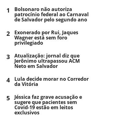
1
Bolsonaro não autoriza
patrocínio federal ao Carnaval
de Salvador pelo segundo ano
2
Exonerado por Rui, Jaques
Wagner está sem foro
privilegiado
3
Atualização: jornal diz que
Jerônimo ultrapassou ACM
Neto em Salvador
4
Lula decide morar no Corredor
da Vitória
5
Jéssica faz grave acusação e
sugere que pacientes sem
Covid-19 estão em leitos
exclusivos