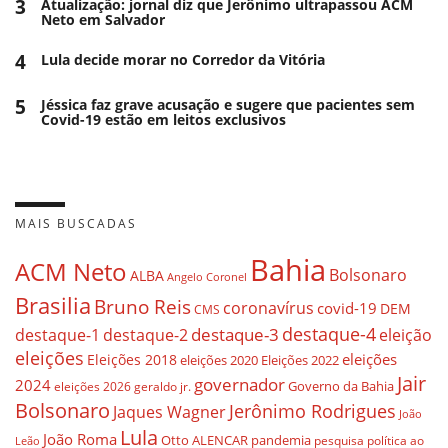
3
Atualização: jornal diz que Jerônimo ultrapassou ACM
Neto em Salvador
4
Lula decide morar no Corredor da Vitória
5
Jéssica faz grave acusação e sugere que pacientes sem
Covid-19 estão em leitos exclusivos
MAIS BUSCADAS
Bahia
ACM Neto
Bolsonaro
ALBA
Angelo Coronel
Brasilia
Bruno Reis
coronavírus
covid-19
DEM
CMS
destaque-4
destaque-3
destaque-1
destaque-2
eleição
eleições
eleições
Eleições 2018
eleições 2020
Eleições 2022
Jair
governador
2024
Governo da Bahia
geraldo jr.
eleições 2026
Bolsonaro
Jerônimo Rodrigues
Jaques Wagner
João
Lula
João Roma
Otto ALENCAR
pandemia
pesquisa
política ao
Leão