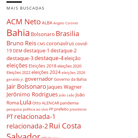
MAIS BUSCADAS
ACM Neto
ALBA
Angelo Coronel
Bahia
Brasilia
Bolsonaro
Bruno Reis
coronavírus
covid-
CMS
destaque-1
destaque-2
19
DEM
destaque-4
destaque-3
eleição
eleições
Eleições 2018
eleições 2020
eleições 2024
Eleições 2022
eleições 2026
governador
Governo da Bahia
geraldo jr.
Jair Bolsonaro
Jaques Wagner
Jerônimo Rodrigues
João
João Leão
Lula
Roma
Otto ALENCAR
pandemia
prefeito
pesquisa
política ao vivo
PP
presidente
relacionada-1
PT
Rui Costa
relacionada-2
Salvador