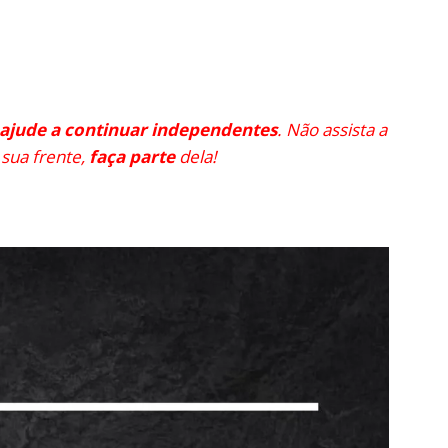
 ajude a continuar independentes
. Não assista a
 sua frente,
faça parte
dela!