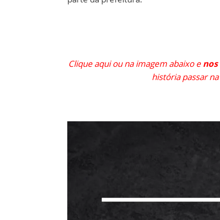
Clique aqui ou na imagem abaixo e
nos
história passar na