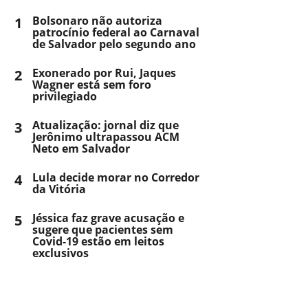
1
Bolsonaro não autoriza
patrocínio federal ao Carnaval
de Salvador pelo segundo ano
2
Exonerado por Rui, Jaques
Wagner está sem foro
privilegiado
3
Atualização: jornal diz que
Jerônimo ultrapassou ACM
Neto em Salvador
4
Lula decide morar no Corredor
da Vitória
5
Jéssica faz grave acusação e
sugere que pacientes sem
Covid-19 estão em leitos
exclusivos