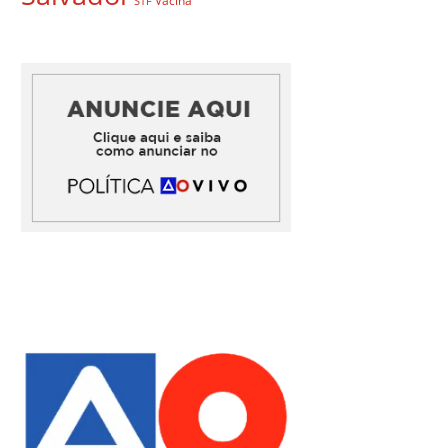
Vacina
STF